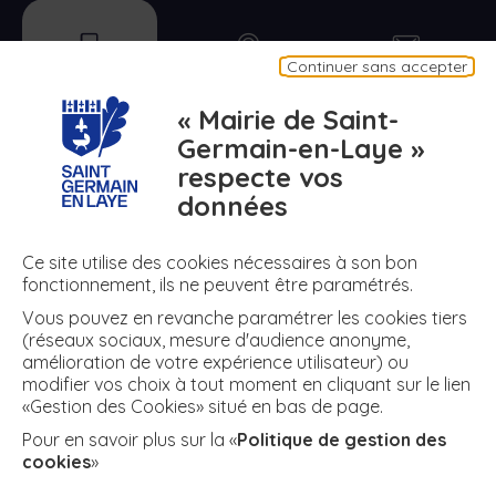
n
a
t
n
e
t
i
mobile
plan
contact
e
Continuer sans accepter
Appli mobile
Plan de ma ville
Contact
« Mairie de Saint-
n
Germain-en-Laye »
respecte vos
numero
meteo
air
données
a
N° d'urgence
Météo
Air
Ce site utilise des cookies nécessaires à son bon
fonctionnement, ils ne peuvent être paramétrés.
t
Vous pouvez en revanche paramétrer les cookies tiers
+ DE RÉSEAUX
(réseaux sociaux, mesure d'audience anonyme,
amélioration de votre expérience utilisateur) ou
modifier vos choix à tout moment en cliquant sur le lien
i
«Gestion des Cookies» situé en bas de page.
twitter
facebook
instagram
youtube
Facebook
Twitter
Instagram
YouTube
Pour en savoir plus sur la «
Politique de gestion des
cookies
»