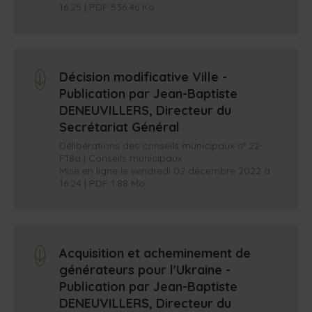
16:25 | PDF 536.46 Ko
Décision modificative Ville -
arrow_down
Publication par Jean-Baptiste
DENEUVILLERS, Directeur du
Secrétariat Général
Délibérations des conseils municipaux n° 22-
F18a | Conseils municipaux
Mise en ligne le vendredi 02 décembre 2022 à
16:24 | PDF 1.88 Mo
Acquisition et acheminement de
arrow_down
générateurs pour l'Ukraine -
Publication par Jean-Baptiste
DENEUVILLERS, Directeur du