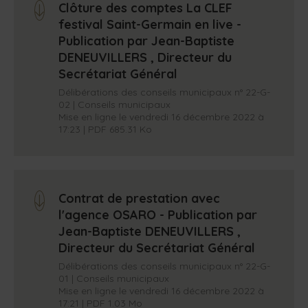
Clôture des comptes La CLEF
arrow_down
festival Saint-Germain en live -
Publication par Jean-Baptiste
DENEUVILLERS , Directeur du
Secrétariat Général
Délibérations des conseils municipaux n° 22-G-
02 | Conseils municipaux
Mise en ligne le vendredi 16 décembre 2022 à
17:23 | PDF 685.31 Ko
Contrat de prestation avec
arrow_down
l'agence OSARO - Publication par
Jean-Baptiste DENEUVILLERS ,
Directeur du Secrétariat Général
Délibérations des conseils municipaux n° 22-G-
01 | Conseils municipaux
Mise en ligne le vendredi 16 décembre 2022 à
17:21 | PDF 1.03 Mo