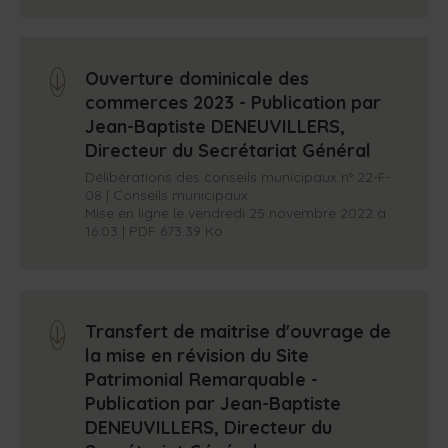
Ouverture dominicale des
arrow_down
commerces 2023 - Publication par
Jean-Baptiste DENEUVILLERS,
Directeur du Secrétariat Général
Délibérations des conseils municipaux n° 22-F-
08 | Conseils municipaux
Mise en ligne le vendredi 25 novembre 2022 à
16:03 | PDF 673.39 Ko
Transfert de maitrise d'ouvrage de
arrow_down
la mise en révision du Site
Patrimonial Remarquable -
Publication par Jean-Baptiste
DENEUVILLERS, Directeur du