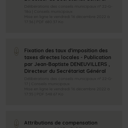
c
e
Délibérations des conseils municipaux n° 22-G-
m
18a | Conseils municipaux
h
i
n
Mise en ligne le vendredi 16 décembre 2022 à
e
i
17:36 | PDF 680.37 Ko
m
p
u
m
a
3
c
r
a
Fixation des taux d'imposition des
r
arrow_down
m
a
taxes directes locales - Publication
c
o
t
par Jean-Baptiste DENEUVILLERS ,
è
Directeur du Secrétariat Général
t
r
e
Délibérations des conseils municipaux n° 22-G-
s
s
17 | Conseils municipaux
)
-
Mise en ligne le vendredi 16 décembre 2022 à
17:35 | PDF 548.67 Ko
c
l
é
Attributions de compensation
s
arrow_down