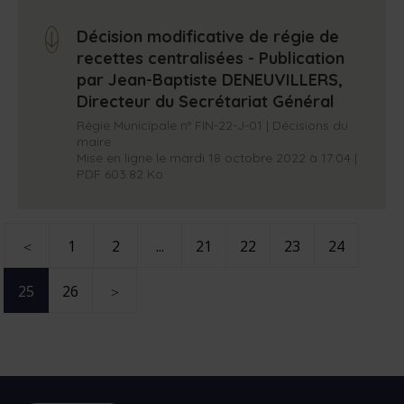
Décision modificative de régie de
arrow_down
recettes centralisées - Publication
par Jean-Baptiste DENEUVILLERS,
Directeur du Secrétariat Général
Régie Municipale n° FIN-22-J-01 | Décisions du
maire
Mise en ligne le mardi 18 octobre 2022 à 17:04 |
PDF 603.82 Ko
P
1
2
...
21
22
23
24
P
a
g
25
26
e
P
a
p
a
r
g
é
e
c
s
é
u
g
d
i
e
v