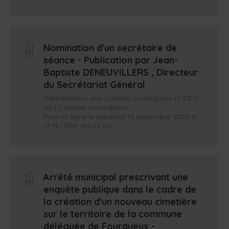
Nomination d'un secrétaire de
arrow_down
séance - Publication par Jean-
Baptiste DENEUVILLERS , Directeur
du Secrétariat Général
Délibérations des conseils municipaux n° 22-G-
00 | Conseils municipaux
Mise en ligne le vendredi 16 décembre 2022 à
17:19 | PDF 415.77 Ko
Arrêté municipal prescrivant une
arrow_down
enquête publique dans le cadre de
la création d'un nouveau cimetière
sur le territoire de la commune
déléguée de Fourqueux -