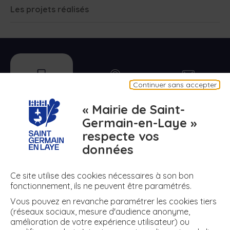
Les projets réalisés
mobile
plan
contact
Continuer sans accepter
Appli mobile
Plan de ma ville
Contact
« Mairie de Saint-
Germain-en-Laye »
respecte vos
numero
meteo
air
données
N° d'urgence
Météo
Air
Ce site utilise des cookies nécessaires à son bon
fonctionnement, ils ne peuvent être paramétrés.
Vous pouvez en revanche paramétrer les cookies tiers
+ DE RÉSEAUX
(réseaux sociaux, mesure d'audience anonyme,
amélioration de votre expérience utilisateur) ou