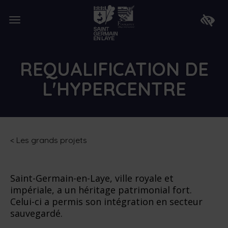
Lien
de
Ouvrir
retour
Faire
le
à
apparaî
menu
la
la
page
barre
d'accueil
d'access
REQUALIFICATION DE
L'HYPERCENTRE
<
Les grands projets
Saint-Germain-en-Laye, ville royale et
impériale, a un héritage patrimonial fort.
Celui-ci a permis son intégration en secteur
sauvegardé.