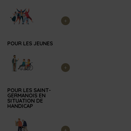
e
s
o
m
m
a
POUR LES JEUNES
i
r
e
POUR LES SAINT-
GERMANOIS EN
SITUATION DE
HANDICAP