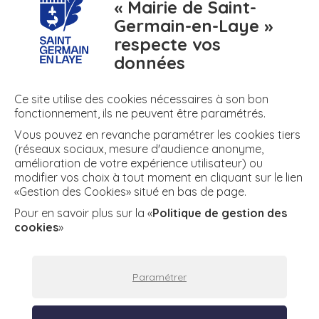
« Mairie de Saint-
Germain-en-Laye »
respecte vos
numero
meteo
air
données
N° d'urgence
Météo
Air
Ce site utilise des cookies nécessaires à son bon
fonctionnement, ils ne peuvent être paramétrés.
Vous pouvez en revanche paramétrer les cookies tiers
+ DE RÉSEAUX
(réseaux sociaux, mesure d'audience anonyme,
amélioration de votre expérience utilisateur) ou
modifier vos choix à tout moment en cliquant sur le lien
«Gestion des Cookies» situé en bas de page.
twitter
facebook
instagram
youtube
Facebook
Twitter
Instagram
YouTube
Pour en savoir plus sur la «
Politique de gestion des
cookies
»
Plan du site
Espace presse
Mentions légales
Paramétrer
Politique de confidentialité
Politique de gestion des cookies
Gestion des cookies