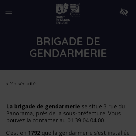
Lien
de
Ouvrir
retour
Faire
le
à
apparaî
menu
la
la
page
barre
d'accueil
d'access
BRIGADE DE
GENDARMERIE
<
Ma sécurité
La brigade de gendarmerie
se situe 3 rue du
Panorama, près de la sous-préfecture. Vous
pouvez la contacter au 01 39 04 04 00.
C’est en
1792
que la gendarmerie s’est installée