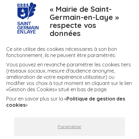
Appli mobile
Plan de ma ville
Contact
« Mairie de Saint-
Germain-en-Laye »
respecte vos
numero
meteo
air
données
N° d'urgence
Météo
Air
Ce site utilise des cookies nécessaires à son bon
fonctionnement, ils ne peuvent être paramétrés.
Vous pouvez en revanche paramétrer les cookies tiers
+ DE RÉSEAUX
(réseaux sociaux, mesure d'audience anonyme,
amélioration de votre expérience utilisateur) ou
modifier vos choix à tout moment en cliquant sur le lien
«Gestion des Cookies» situé en bas de page.
twitter
facebook
instagram
youtube
Facebook
Twitter
Instagram
YouTube
Pour en savoir plus sur la «
Politique de gestion des
cookies
»
Plan du site
Espace presse
Mentions légales
Paramétrer
Politique de confidentialité