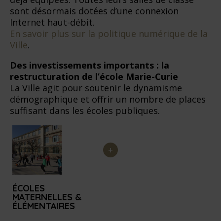
sont désormais dotées d’une connexion
Internet haut-débit.
En savoir plus sur la politique numérique de la
Ville
.
Des investissements importants : la
restructuration de l’école Marie-Curie
La Ville agit pour soutenir le dynamisme
démographique et offrir un nombre de places
suffisant dans les écoles publiques.
M
e
n
u
d
ÉCOLES
e
MATERNELLES &
ÉLÉMENTAIRES
s
o