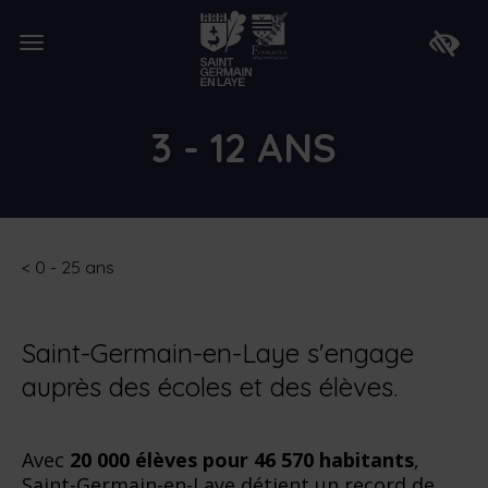
Lien
de
Ouvrir
retour
Faire
le
à
apparaî
menu
la
la
page
barre
d'accueil
d'access
3 - 12 ANS
<
0 - 25 ans
Saint-Germain-en-Laye s'engage
auprès des écoles et des élèves.
Avec
20 000 élèves pour 46 570 habitants
,
Saint-Germain-en-Laye détient un record de