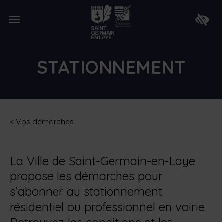
Lien
de
Ouvrir
retour
Faire
le
à
apparaî
menu
la
la
page
barre
d'accueil
d'access
STATIONNEMENT
<
Vos démarches
La Ville de Saint-Germain-en-Laye
propose les démarches pour
s’abonner au stationnement
résidentiel ou professionnel en voirie.
Retrouvez les conditions et les