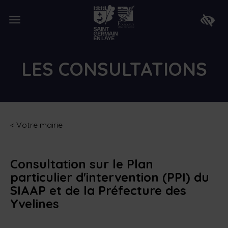
Lien
de
Ouvrir
retour
Faire
le
à
apparaî
menu
la
la
page
barre
d'accueil
d'access
LES CONSULTATIONS
<
Votre mairie
Consultation sur le Plan
particulier d'intervention (PPI) du
SIAAP et de la Préfecture des
Yvelines