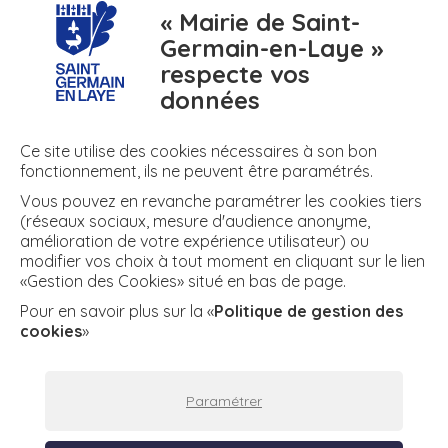
« Mairie de Saint-
Germain-en-Laye »
respecte vos
numero
meteo
air
données
N° d'urgence
Météo
Air
Ce site utilise des cookies nécessaires à son bon
fonctionnement, ils ne peuvent être paramétrés.
Vous pouvez en revanche paramétrer les cookies tiers
+ DE RÉSEAUX
(réseaux sociaux, mesure d'audience anonyme,
amélioration de votre expérience utilisateur) ou
modifier vos choix à tout moment en cliquant sur le lien
«Gestion des Cookies» situé en bas de page.
twitter
facebook
instagram
youtube
Facebook
Twitter
Instagram
YouTube
Pour en savoir plus sur la «
Politique de gestion des
cookies
»
Plan du site
Espace presse
Mentions légales
Paramétrer
Politique de confidentialité