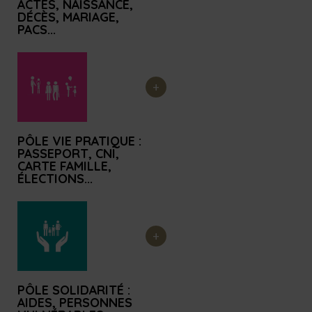
e
ACTES, NAISSANCE,
DÉCÈS, MARIAGE,
s
PACS...
o
m
m
a
i
r
PÔLE VIE PRATIQUE :
e
PASSEPORT, CNI,
CARTE FAMILLE,
ÉLECTIONS...
PÔLE SOLIDARITÉ :
AIDES, PERSONNES