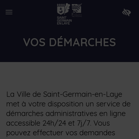
Lien
de
Ouvrir
retour
Faire
le
à
apparaî
menu
la
la
page
barre
d'accueil
d'access
VOS DÉMARCHES
La Ville de Saint-Germain-en-Laye
met à votre disposition un service de
démarches administratives en ligne
accessible 24h/24 et 7j/7. Vous
pouvez effectuer vos demandes