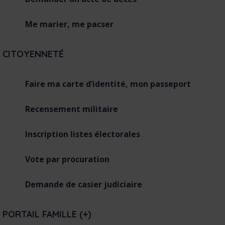
m
m
Me marier, me pacser
a
i
CITOYENNETÉ
r
e
Faire ma carte d’identité, mon passeport
d
e
Recensement militaire
s
E
Inscription listes électorales
-
s
Vote par procuration
e
r
Demande de casier judiciaire
v
i
PORTAIL FAMILLE (+)
c