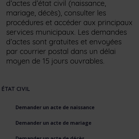
d’actes d’état civil (naissance,
mariage, décès), consulter les
procédures et accéder aux principaux
services municipaux. Les demandes
d’actes sont gratuites et envoyées
par courrier postal dans un délai
moyen de 15 jours ouvrables.
M
ÉTAT CIVIL
e
n
u
Demander un acte de naissance
d
e
Demander un acte de mariage
s
o
Demander un acte de décès