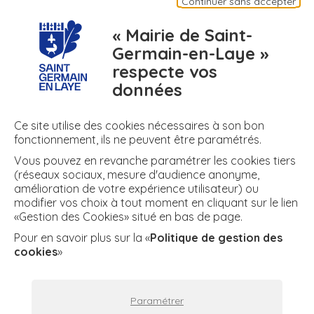
Continuer sans accepter
Appli mobile
Plan de ma ville
Contact
« Mairie de Saint-
Germain-en-Laye »
respecte vos
numero
meteo
air
données
N° d'urgence
Météo
Air
Ce site utilise des cookies nécessaires à son bon
fonctionnement, ils ne peuvent être paramétrés.
Vous pouvez en revanche paramétrer les cookies tiers
+ DE RÉSEAUX
(réseaux sociaux, mesure d'audience anonyme,
amélioration de votre expérience utilisateur) ou
modifier vos choix à tout moment en cliquant sur le lien
«Gestion des Cookies» situé en bas de page.
twitter
facebook
instagram
youtube
Facebook
Twitter
Instagram
YouTube
Pour en savoir plus sur la «
Politique de gestion des
cookies
»
Plan du site
Espace presse
Mentions légales
Paramétrer