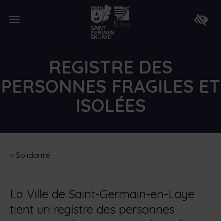
Lien
de
Ouvrir
retour
Faire
le
à
apparaî
menu
la
la
page
barre
d'accueil
d'access
REGISTRE DES
PERSONNES FRAGILES ET
ISOLÉES
<
Solidarité
La Ville de Saint-Germain-en-Laye
tient un registre des personnes