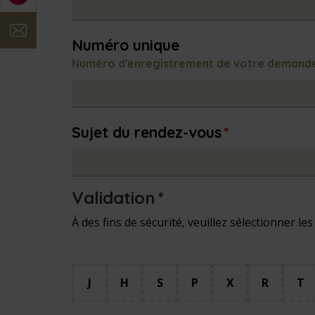
contact
Numéro unique
Numéro d'enregistrement de votre demande 
Sujet du rendez-vous
*
Validation
*
À des fins de sécurité, veuillez sélectionner le
J
H
S
P
X
R
T