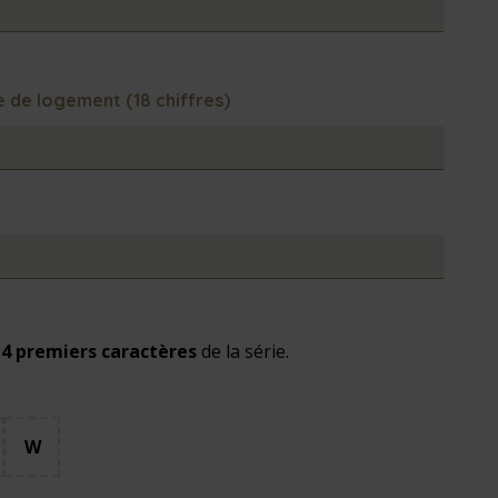
de logement (18 chiffres)
s
4 premiers caractères
de la série.
W