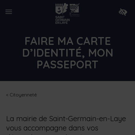
Lien
de
Ouvrir
retour
Faire
le
à
apparaî
menu
la
la
page
barre
d'accueil
d'access
FAIRE MA CARTE
D’IDENTITÉ, MON
PASSEPORT
<
Citoyenneté
La mairie de Saint-Germain-en-Laye
vous accompagne dans vos