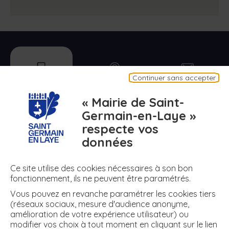
mobile
plan
contact
Continuer sans accepter
Appli mobile
Plan de ma ville
Contact
« Mairie de Saint-
Germain-en-Laye »
respecte vos
numero
meteo
air
données
N° d'urgence
Météo
Air
Ce site utilise des cookies nécessaires à son bon
fonctionnement, ils ne peuvent être paramétrés.
Vous pouvez en revanche paramétrer les cookies tiers
+ DE RÉSEAUX
(réseaux sociaux, mesure d'audience anonyme,
amélioration de votre expérience utilisateur) ou
modifier vos choix à tout moment en cliquant sur le lien