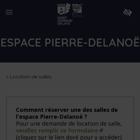
Lien
de
Ouvrir
retour
Faire
le
à
apparaî
menu
la
la
page
barre
d'accueil
d'access
ESPACE PIERRE-DELANOË
<
Location de salles
Comment réserver une des salles de
l'espace Pierre-Delanoë ?
Pour une demande de location de salle,
veuillez remplir ce formulaire
(cliquez sur le lien doré pour y accéder).