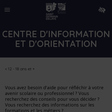
Lien
de
Ouvrir
retour
Faire
le
à
apparaî
menu
la
la
page
barre
d'accueil
d'access
CENTRE D'INFORMATION
ET D'ORIENTATION
<
12 - 18 ans et +
Vous avez besoin d'aide pour réfléchir à votre
avenir scolaire ou professionnel ? Vous
recherchez des conseils pour vous décider ?
Vous recherchez des informations sur les
formations et les métiers ?