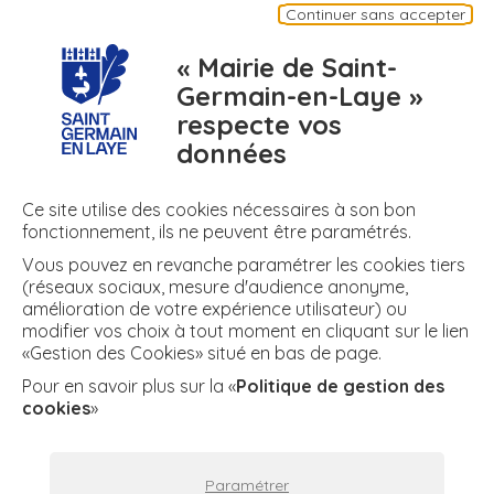
Continuer sans accepter
Appli mobile
Plan de ma ville
Contact
« Mairie de Saint-
Germain-en-Laye »
respecte vos
numero
meteo
air
données
N° d'urgence
Météo
Air
Ce site utilise des cookies nécessaires à son bon
fonctionnement, ils ne peuvent être paramétrés.
Vous pouvez en revanche paramétrer les cookies tiers
+ DE RÉSEAUX
(réseaux sociaux, mesure d'audience anonyme,
amélioration de votre expérience utilisateur) ou
modifier vos choix à tout moment en cliquant sur le lien
«Gestion des Cookies» situé en bas de page.
twitter
facebook
instagram
youtube
Facebook
Twitter
Instagram
YouTube
Pour en savoir plus sur la «
Politique de gestion des
cookies
»
Plan du site
Espace presse
Mentions légales
Paramétrer