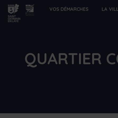
Lien
VOS DÉMARCHES
LA VIL
de
retour
à
la
page
d'accueil
QUARTIER C