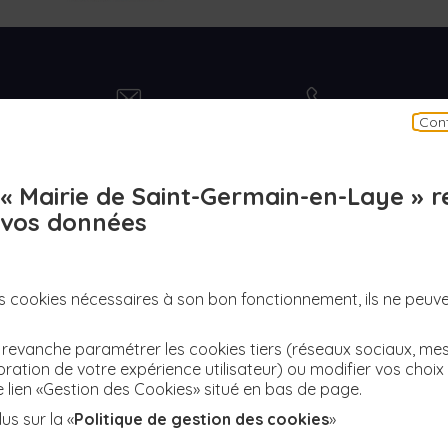
contact
numero
Cont
Contact
N° d'urgence
« Mairie de Saint-Germain-en-Laye » 
vos données
+ DE RÉSEAUX
des cookies nécessaires à son bon fonctionnement, ils ne peuv
revanche paramétrer les cookies tiers (réseaux sociaux, me
facebook
instagram
youtube
twitter
ration de votre expérience utilisateur) ou modifier vos choi
Facebook
Twitter
Instagram
YouTube
le lien «Gestion des Cookies» situé en bas de page.
us sur la «
Politique de gestion des cookies
»