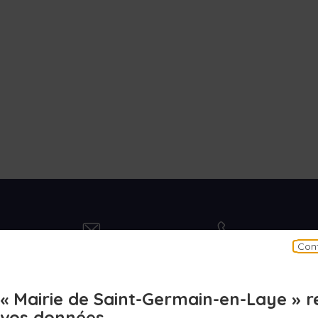
contact
numero
Cont
Contact
N° d'urgence
« Mairie de Saint-Germain-en-Laye » 
vos données