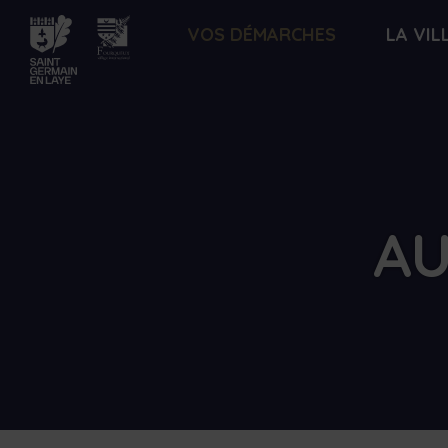
Lien
VOS DÉMARCHES
LA VIL
de
retour
à
la
page
d'accueil
AU