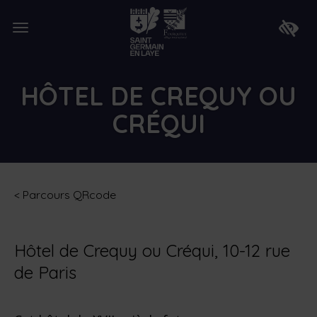
Lien
de
Ouvrir
retour
Faire
le
à
apparaî
menu
la
la
page
barre
d'accueil
d'access
HÔTEL DE CREQUY OU
CRÉQUI
<
Parcours QRcode
Hôtel de Crequy ou Créqui, 10-12 rue
de Paris