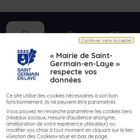
s
o
m
m
a
mobile
plan
contact
Continuer sans accepter
i
Appli mobile
Plan de ma ville
Contact
r
« Mairie de Saint-
e
Germain-en-Laye »
respecte vos
numero
meteo
air
données
N° d'urgence
Météo
Air
Ce site utilise des cookies nécessaires à son bon
fonctionnement, ils ne peuvent être paramétrés.
Vous pouvez en revanche paramétrer les cookies tiers
+ DE RÉSEAUX
(réseaux sociaux, mesure d'audience anonyme,
amélioration de votre expérience utilisateur) ou
modifier vos choix à tout moment en cliquant sur le lien
«Gestion des Cookies» situé en bas de page.
twitter
facebook
instagram
youtube