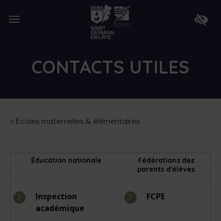
Lien
de
Ouvrir
retour
Faire
le
à
apparaî
menu
la
la
page
barre
d'accueil
d'access
CONTACTS UTILES
<
Écoles maternelles & élémentaires
Éducation nationale
Fédérations des
parents d'élèves
Inspection
FCPE
académique