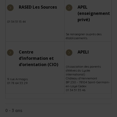
RASED Les Sources
APEL
(enseignement
privé)
01 34 51 15 44
Se renseigner auprès des
établissements.
Centre
APELI
d’information et
d’orientation (CIO)
(Association des parents
d’élèves du Lycée
international)
Château d’Hennemont
9 rue Armagis
BP 230 - 78104 Saint-Germain-
01 78 64 33 29
en-Laye Cedex
01 34 51 35 46
0 - 3 ans