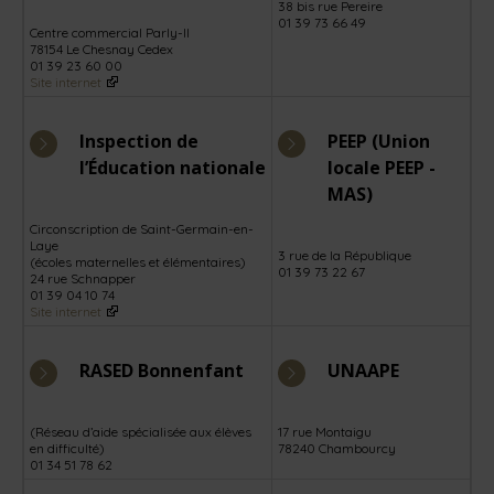
38 bis rue Pereire
01 39 73 66 49
Centre commercial Parly-II
78154 Le Chesnay Cedex
01 39 23 60 00
Site internet
Inspection de
PEEP (Union
l’Éducation nationale
locale PEEP -
MAS)
Circonscription de Saint-Germain-en-
Laye
3 rue de la République
(écoles maternelles et élémentaires)
01 39 73 22 67
24 rue Schnapper
01 39 04 10 74
Site internet
RASED Bonnenfant
UNAAPE
(Réseau d’aide spécialisée aux élèves
17 rue Montaigu
en difficulté)
78240 Chambourcy
01 34 51 78 62