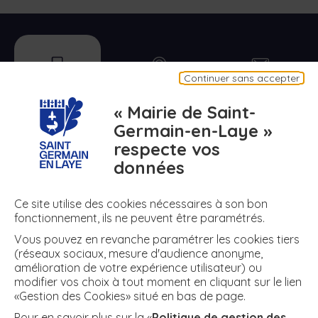
mobile
plan
contact
Continuer sans accepter
Appli mobile
Plan de ma ville
Contact
« Mairie de Saint-
Germain-en-Laye »
respecte vos
numero
meteo
air
données
N° d'urgence
Météo
Air
Ce site utilise des cookies nécessaires à son bon
fonctionnement, ils ne peuvent être paramétrés.
Vous pouvez en revanche paramétrer les cookies tiers
+ DE RÉSEAUX
(réseaux sociaux, mesure d'audience anonyme,
amélioration de votre expérience utilisateur) ou
modifier vos choix à tout moment en cliquant sur le lien
«Gestion des Cookies» situé en bas de page.
twitter
facebook
instagram
youtube
Facebook
Twitter
Instagram
YouTube
Pour en savoir plus sur la «
Politique de gestion des