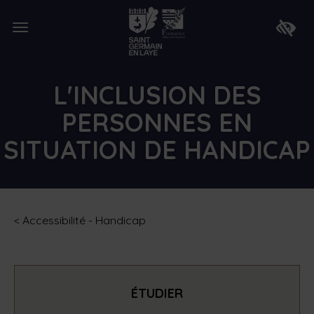
Lien
de
Ouvrir
retour
Faire
le
à
apparaî
menu
la
la
page
barre
d'accueil
d'access
L'INCLUSION DES
PERSONNES EN
SITUATION DE HANDICAP
<
Accessibilité - Handicap
ÉTUDIER